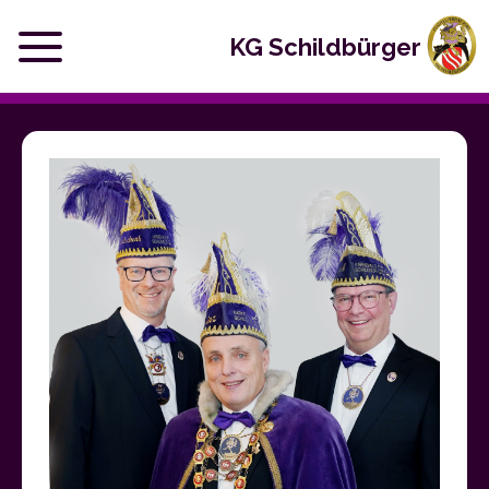
KG Schildbürger
Start
Termine
Verein
Links